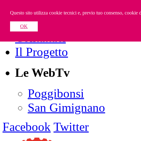
Valdelsa WebTV
Questo sito utilizza cookie tecnici e, previo tuo consenso, cookie di
OK
Contattaci
Il Progetto
Le WebTv
Poggibonsi
San Gimignano
Facebook
Twitter