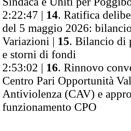
Sindaca e Uniti per Poggib
2:22:47 |
14
. Ratifica deli
del 5 maggio 2026: bilanci
Variazioni |
15
. Bilancio di
e storni di fondi
2:53:02 |
16
. Rinnovo conve
Centro Pari Opportunità Va
Antiviolenza (CAV) e appr
funzionamento CPO