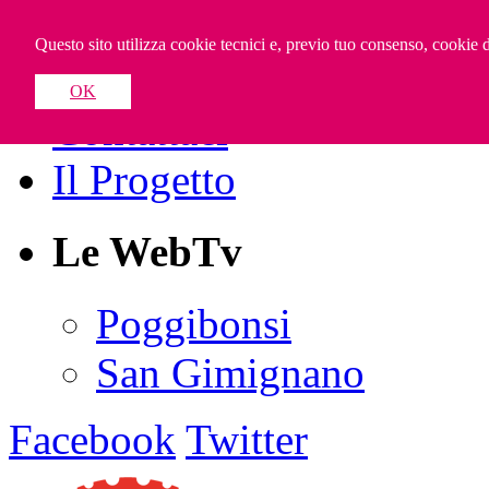
Valdelsa WebTV
Questo sito utilizza cookie tecnici e, previo tuo consenso, cookie di
OK
Contattaci
Il Progetto
Le WebTv
Poggibonsi
San Gimignano
Facebook
Twitter