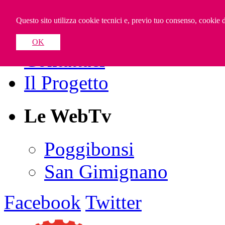
Valdelsa WebTV
Questo sito utilizza cookie tecnici e, previo tuo consenso, cookie di
OK
Contattaci
Il Progetto
Le WebTv
Poggibonsi
San Gimignano
Facebook
Twitter