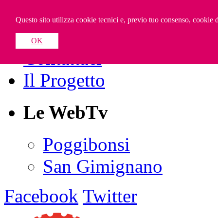
Valdelsa WebTV
Questo sito utilizza cookie tecnici e, previo tuo consenso, cookie di
OK
Contattaci
Il Progetto
Le WebTv
Poggibonsi
San Gimignano
Facebook
Twitter