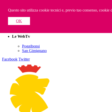
Valdelsa WebTV
Questo sito utilizza cookie tecnici e, previo tuo consenso, cookie di
OK
Contattaci
Il Progetto
Le WebTv
Poggibonsi
San Gimignano
Facebook
Twitter