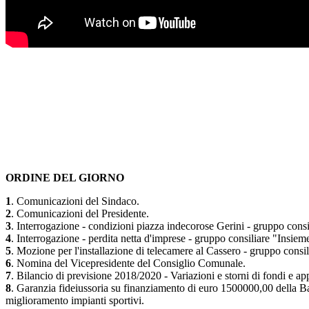
ORDINE DEL GIORNO
1
. Comunicazioni del Sindaco.
2
. Comunicazioni del Presidente.
3
. Interrogazione - condizioni piazza indecorose Gerini - gruppo consi
4
. Interrogazione - perdita netta d'imprese - gruppo consiliare "Insie
5
. Mozione per l'installazione di telecamere al Cassero - gruppo cons
6
. Nomina del Vicepresidente del Consiglio Comunale.
7
. Bilancio di previsione 2018/2020 - Variazioni e storni di fondi e 
8
. Garanzia fideiussoria su finanziamento di euro 1500000,00 della Ban
miglioramento impianti sportivi.